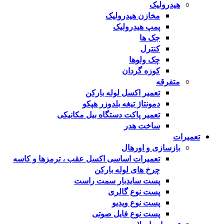
هیدرولیک
مخازن هیدرولیک
پمپ هیدرولیک
جک ها
کنترل
چک ولوها
کوزه گردان
متفرقه
تعمیر اکسل لوله بارکن
دمونتاژ تیغه بلدوزر هپکو
تعمیر پاکت دستگاه بیل مکانیکی
ساخت هدر
تعمیرات
بازسازی و اورهال
تعمیرات اساسی اکسل عقب ، ترمزها و کاسه
چرخ های لوله بارکن
پست سایدبار سمت راست
پست نوع گالری
پست نوع ویدیو
پست نوع فایل صوتی